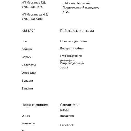
ИП Москалев Г.Д.
г. Москва, Большой
770381318675
Предтеченский переулок,
д. 22
ИП Москалева Н.Д.
770381466480
Каталог
Работа с клиентами
Все
Оплата и доставка
Возврат и обмен
Кольца
Руководство по
Серьги
размерам
Индивидуальный
Браслеты
заказ
Ожерелья
Булавки
Запонки
Наша компания
Следите за
нами
О нас
Instagram
Контакты
Facebook