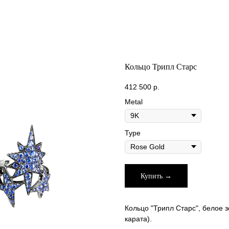
Кольцо Трипл Старс
412 500
р.
Metal
Type
Купить →
Кольцо "Трипл Старс", белое 
карата).