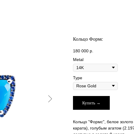
Кольцо Формс
180 000
р.
Metal
Type
Купить →
Кольцо "Формс", белое золото 
карата), голубым агатом (2.19