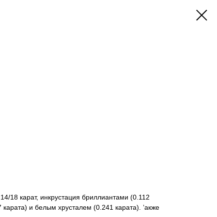
14/18 карат, инкрустация бриллиантами (0.112
7 карата) и белым хрусталем (0.241 карата). ’акже