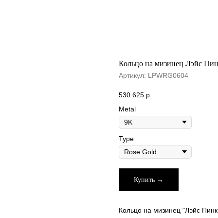
Кольцо на мизинец Лэйс Пи
Артикул:
LPWRG0604
530 625
р.
Metal
Type
Купить →
Кольцо на мизинец "Лэйс Пинк