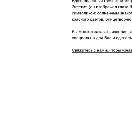
Вдохновлённый греческой миф
Эксекия (он изображал глаза б
символикой: солнечным знаком,
красного цветов, олицетворя
Вы можете заказать изделие, д
специально для Вас и сделаем
Свяжитесь с нами, чтобы узна